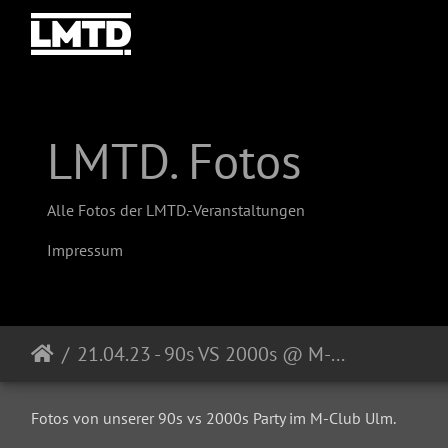
LMTD. Fotos
Alle Fotos der LMTD.-Veranstaltungen
Impressum
21.04.23 - 90s VS 2000s @ M-Club Ulm
Fotos von unserer 90s vs 2000s Party im M-Club Ulm.