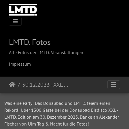
LMTD. Fotos
Alle Fotos der LMTD.-Veranstaltungen
Impressum
30.12.2023 - XXL Eisdisco (LMTD. Edition) @ Donaubad
Was eine Party! Das Donaubad und LMTD. feiern einen
Rekord! Über 1300 Gäste bei der Donaubad Eisdisco XXL -
LMTD. Edition am 30. Dezember 2023. Danke an Alexander
Fischer von Ulm Tag & Nacht für die Fotos!