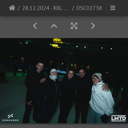
28.12.2024 - XXL Eisdisco (LMTD. Edition) @ Donaubad
DSC02738