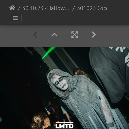
30.10.23 - Halloween Invasion @ Cocomo
301023 Cocomo LowRes DennisKuhnle 078