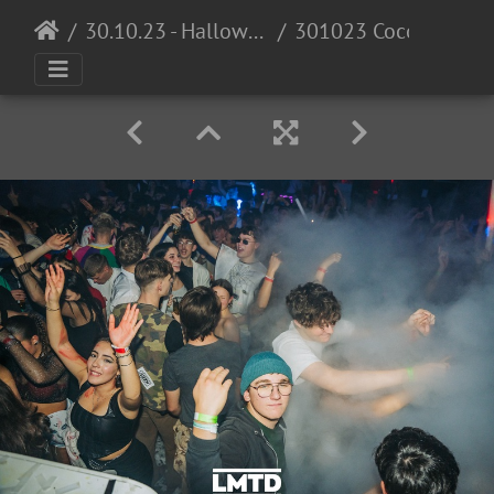
30.10.23 - Halloween Invasion @ Cocomo
301023 Cocomo LowRes DennisKuhnle 065