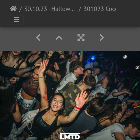
30.10.23 - Halloween Invasion @ Cocomo
301023 Cocomo LowRes DennisKuhnle 063