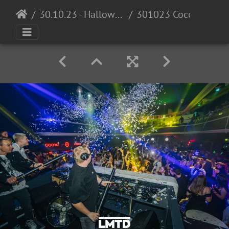
30.10.23 - Halloween Invasion @ Cocomo
301023 Cocomo LowRes DennisKuhnle 059