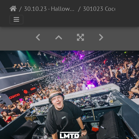
30.10.23 - Halloween Invasion @ Cocomo
301023 Cocomo LowRes DennisKuhnle 056