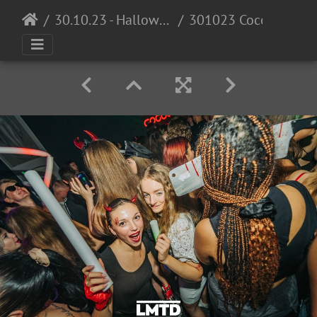
30.10.23 - Halloween Invasion @ Cocomo
301023 Cocomo LowRes DennisKuhnle 046