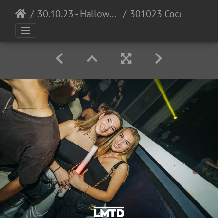
30.10.23 - Halloween Invasion @ Cocomo
301023 Cocomo LowRes DennisKuhnle 041