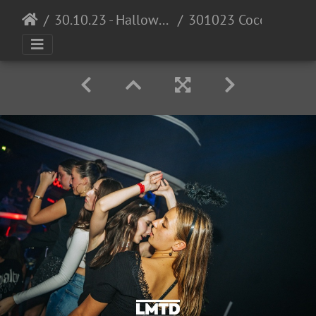
30.10.23 - Halloween Invasion @ Cocomo
301023 Cocomo LowRes DennisKuhnle 023