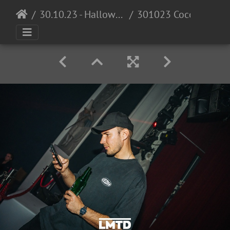
30.10.23 - Halloween Invasion @ Cocomo
301023 Cocomo LowRes DennisKuhnle 022