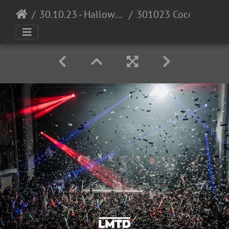
30.10.23 - Halloween Invasion @ Cocomo
301023 Cocomo LowRes DennisKuhnle 003